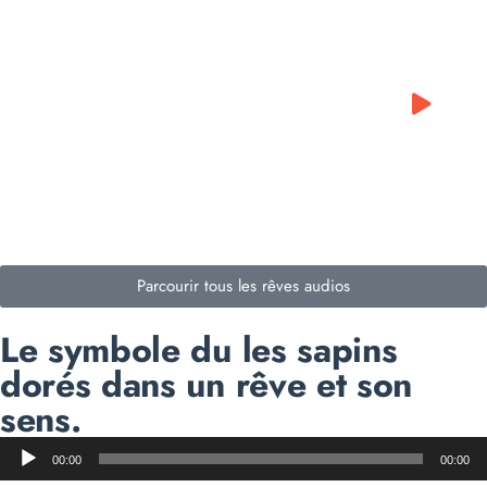
0:00
0:00
Parcourir tous les rêves audios
Le symbole du les sapins
dorés dans un rêve et son
sens.
Lecteur
00:00
00:00
audio