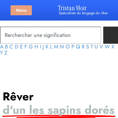
Tristan Moir
Menu
Spécialiste du langage du rêve
A
B
C
D
E
F
G
H
I
J
K
L
M
N
O
P
Q
R
S
T
U
V
W
X
Y
Z
Rêver
d'un les sapins dorés