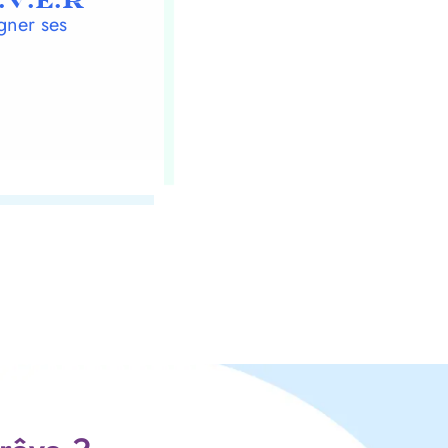
.V.E.R
gner ses