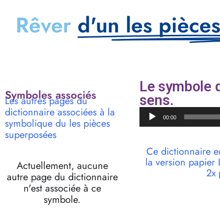
Rêver
d'un les pièce
Le symbole d
Symboles associés
sens.
Les autres pages du
dictionnaire associées à la
Lecteur
00:00
symbolique du les pièces
audio
superposées
Ce dictionnaire e
la version papie
Actuellement, aucune
2x 
autre page du dictionnaire
n'est associée à ce
symbole.