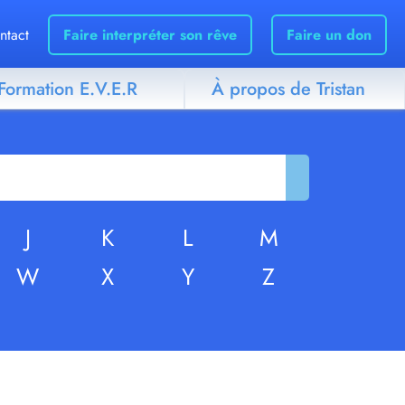
ntact
Faire interpréter son rêve
Faire un don
Formation E.V.E.R
À propos de Tristan
J
K
L
M
W
X
Y
Z