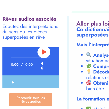
Rêves audios associés
Aller plus l
Écoutez des interprétations
Ce dictionnai
du sens du les pièces
superposées
superposées en rêve
Mais l’interpr
Analys
situation a
0:00
/
0:00
Compre
Décode
relations e
Obteni
bien-être
Parcourir tous les
La formation e
rêves audios