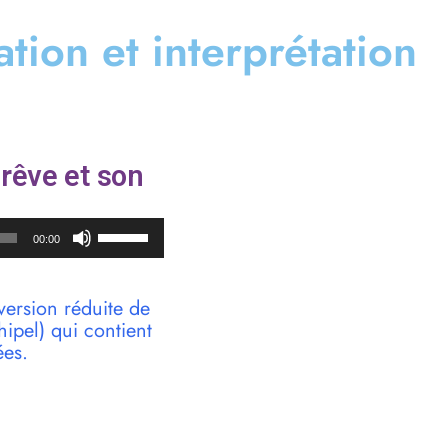
cation et interprétation
rêve et son
Utilisez
00:00
les
flèches
haut/bas
version réduite de
pour
pel) qui contient
augmenter
ées.
ou
diminuer
le
volume.