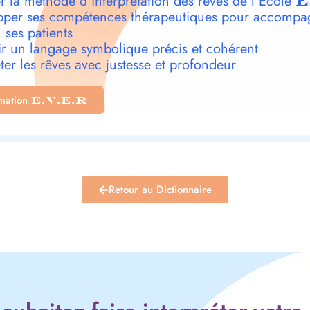
r la méthode d’interprétation des rêves de l’École
E
per ses compétences thérapeutiques pour accompa
 ses patients
r un langage symbolique précis et cohérent
ter les rêves avec justesse et profondeur
rmation
E.V.E.R
Retour au Dictionnaire