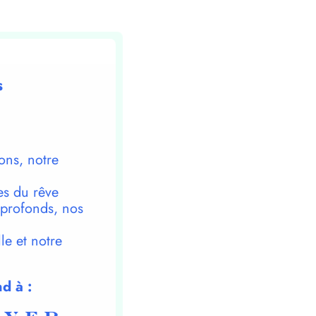
s
ons, notre
es du rêve
 profonds, nos
le et notre
d à :