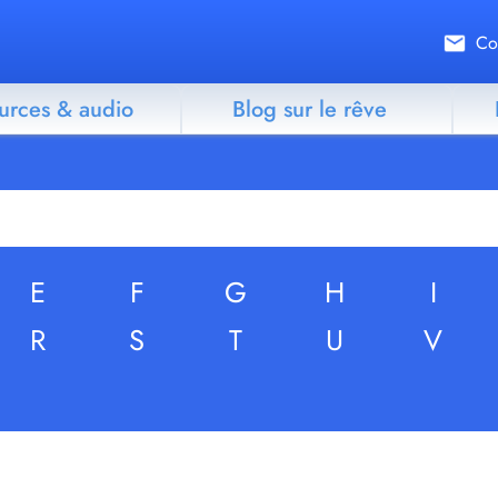
Co
urces & audio
Blog sur le rêve
E
F
G
H
I
R
S
T
U
V