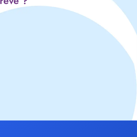
 rêve ?