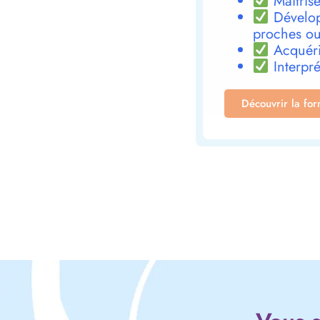
Maîtrise
Dévelop
proches ou
Acquéri
Interpré
Découvrir la fo