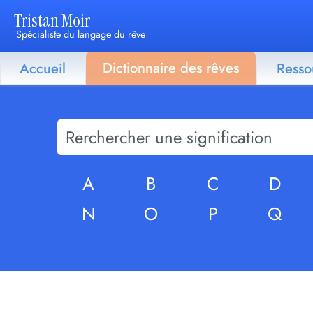
Tristan Moir
Spécialiste du langage du rêve
Dictionnaire des rêves
Accueil
Resso
A
B
C
D
N
O
P
Q