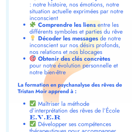
: notre histoire, nos émotions, notre
situation actuelle exprimées par notre
inconscient
Comprendre les liens
entre les
différents symboles et parties du rêve
Décoder les messages
de notre
inconscient sur nos désirs profonds,
nos relations et nos blocages
Obtenir des clés concrètes
pour notre évolution personnelle et
notre bien-être
La formation en psychanalyse des rêves de
Tristan Moir apprend à :
Maîtriser la méthode
d’interprétation des rêves de l’École
E.V.E.R
Développer ses compétences
thérapeutiques pour accompagner