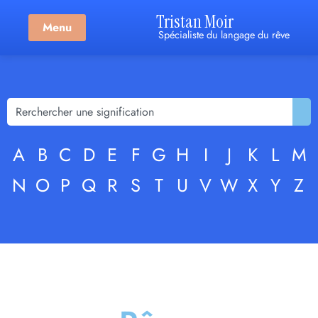
Tristan Moir
Menu
Spécialiste du langage du rêve
A
B
C
D
E
F
G
H
I
J
K
L
M
N
O
P
Q
R
S
T
U
V
W
X
Y
Z