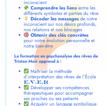
inconscient
Comprendre les liens
entre les
différents symboles et parties du rêve
Décoder les messages
de notre
inconscient sur nos désirs profonds,
nos relations et nos blocages
Obtenir des clés concrètes
pour notre évolution personnelle et
notre bien-être
La formation en psychanalyse des rêves de
Tristan Moir apprend à :
Maîtriser la méthode
d’interprétation des rêves de l’École
E.V.E.R
Développer ses compétences
thérapeutiques pour accompagner
ses proches ou ses patients
Acquérir un langage symbolique