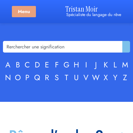
Tristan Moir
Menu
Spécialiste du langage du rêve
A
B
C
D
E
F
G
H
I
J
K
L
M
N
O
P
Q
R
S
T
U
V
W
X
Y
Z