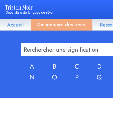
Tristan Moir
Spécialiste du langage du rêve
Dictionnaire des rêves
Accueil
Resso
A
B
C
D
N
O
P
Q