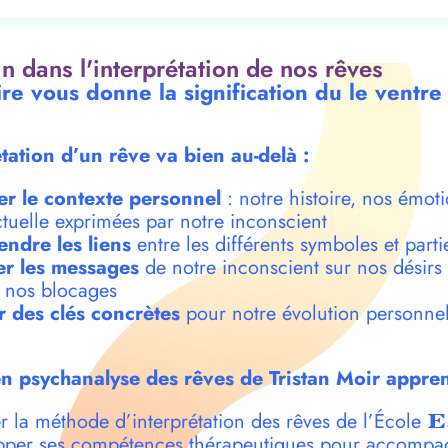
oin dans l'interprétation de nos rêves
ire vous donne la signification du le ventre
étation d’un rêve va bien au-delà :
er le contexte personnel
: notre histoire, nos émoti
ctuelle exprimées par notre inconscient
ndre les liens
entre les différents symboles et parti
r les messages
de notre inconscient sur nos désirs
t nos blocages
r des clés concrètes
pour notre évolution personnel
n psychanalyse des rêves de Tristan Moir appren
r la méthode d’interprétation des rêves de l’École
E
per ses compétences thérapeutiques pour accompa