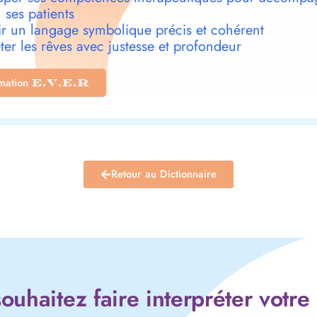
 ses patients
r un langage symbolique précis et cohérent
ter les rêves avec justesse et profondeur
rmation
E.V.E.R
Retour au Dictionnaire
ouhaitez faire interpréter votre