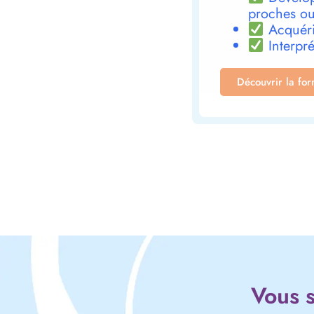
proches ou
Acquéri
Interpré
Découvrir la fo
Vous s