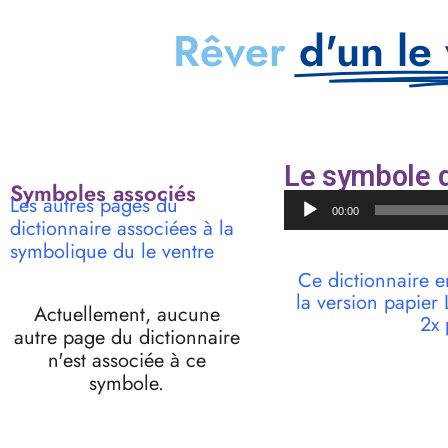
Rêver
d'un le
Le symbole d
Symboles associés
Lecteur
Les autres pages du
00:00
audio
dictionnaire associées à la
symbolique du le ventre
Ce dictionnaire e
la version papie
Actuellement, aucune
2x 
autre page du dictionnaire
n'est associée à ce
symbole.