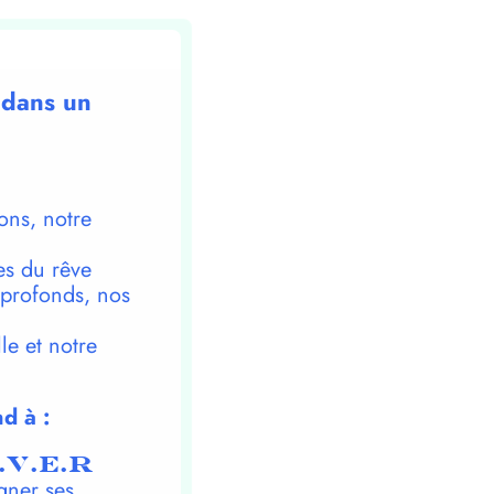
 dans un
ons, notre
es du rêve
 profonds, nos
le et notre
d à :
.V.E.R
gner ses