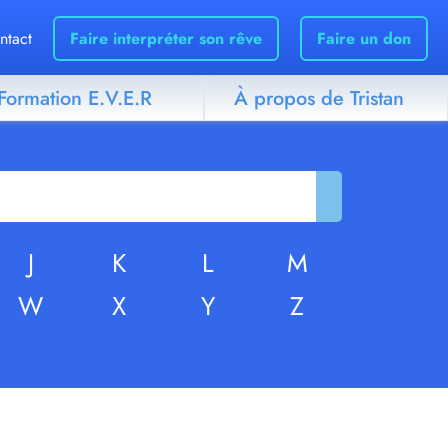
ntact
Faire interpréter son rêve
Faire un don
Formation E.V.E.R
À propos de Tristan
J
K
L
M
W
X
Y
Z