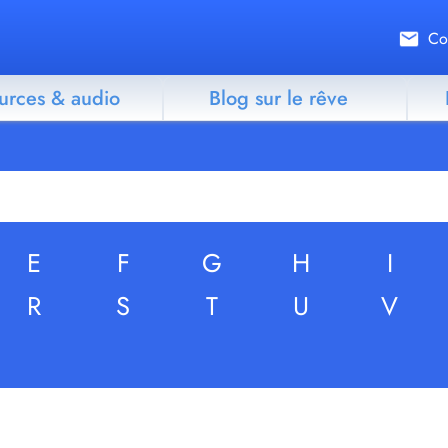
Co
urces & audio
Blog sur le rêve
E
F
G
H
I
R
S
T
U
V