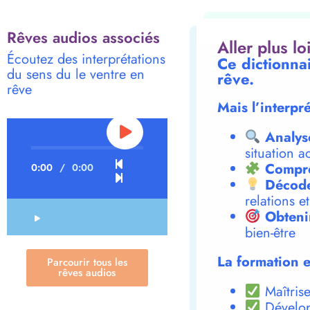
Rêves audios associés
Aller plus l
Écoutez des interprétations
Ce dictionna
du sens du le ventre en
rêve.
rêve
Mais l’interpr
Analys
situation a
Compre
0:00
/
0:00
Décode
relations e
Obteni
bien-être
La formation e
Parcourir tous les
rêves audios
Maîtrise
Dévelop