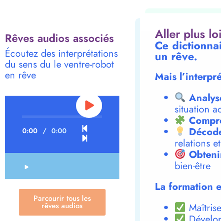
Aller plus l
Rêves audios associés
Ce dictionna
Écoutez des interprétations
un rêve.
du sens du le ventre-robot
en rêve
Mais l’interpr
Analys
situation a
Compre
Décode
0:00
/
0:00
relations e
Obteni
bien-être
La formation e
Parcourir tous les
rêves audios
Maîtrise
Dévelop