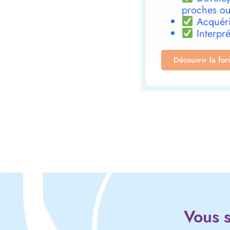
proches ou
Acquéri
Interpré
Découvrir la fo
Vous s