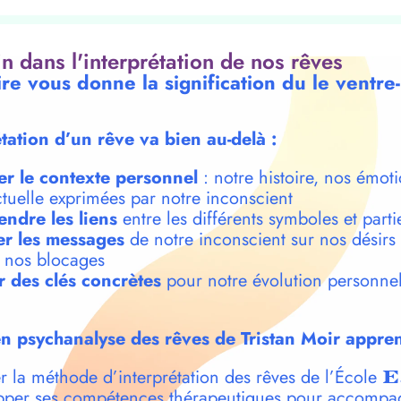
oin dans l'interprétation de nos rêves
ire vous donne la signification du le ventre
étation d’un rêve va bien au-delà :
er le contexte personnel
: notre histoire, nos émoti
ctuelle exprimées par notre inconscient
ndre les liens
entre les différents symboles et parti
r les messages
de notre inconscient sur nos désirs
t nos blocages
r des clés concrètes
pour notre évolution personnel
n psychanalyse des rêves de Tristan Moir appren
r la méthode d’interprétation des rêves de l’École
E
per ses compétences thérapeutiques pour accompa