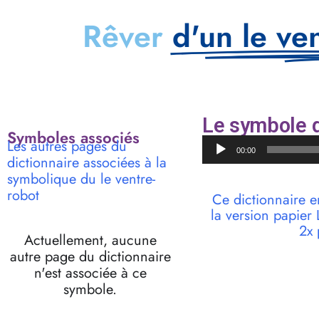
Rêver
d'un le ve
Le symbole d
Symboles associés
Lecteur
Les autres pages du
00:00
audio
dictionnaire associées à la
symbolique du le ventre-
robot
Ce dictionnaire e
la version papie
2x 
Actuellement, aucune
autre page du dictionnaire
n'est associée à ce
symbole.