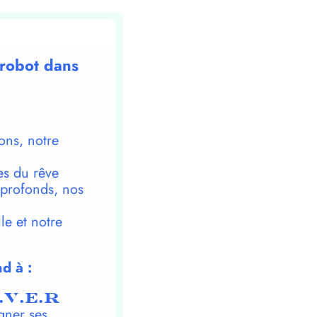
-robot dans
ons, notre
es du rêve
 profonds, nos
le et notre
d à :
.V.E.R
gner ses