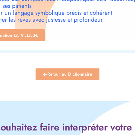
 ses patients
r un langage symbolique précis et cohérent
ter les rêves avec justesse et profondeur
rmation
E.V.E.R
Retour au Dictionnaire
ouhaitez faire interpréter votre