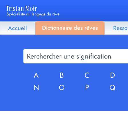
Tristan Moir
Spécialiste du langage du rêve
Dictionnaire des rêves
Accueil
Resso
A
B
C
D
N
O
P
Q