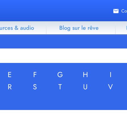
Co
urces & audio
Blog sur le rêve
E
F
G
H
I
R
S
T
U
V