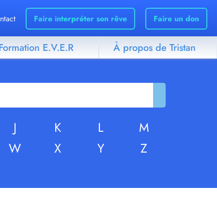
ntact
Faire interpréter son rêve
Faire un don
Formation E.V.E.R
À propos de Tristan
J
K
L
M
W
X
Y
Z