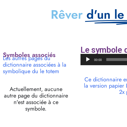
Rêver
d'un le
Le symbole d
Symboles associés
Lecteur
Les autres pages du
00:00
audio
dictionnaire associées à la
symbolique du le totem
Ce dictionnaire e
la version papie
Actuellement, aucune
2x 
autre page du dictionnaire
n'est associée à ce
symbole.