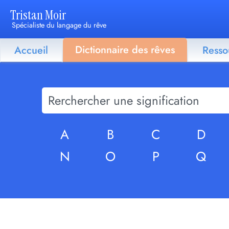
Tristan Moir
Spécialiste du langage du rêve
Dictionnaire des rêves
Accueil
Resso
A
B
C
D
N
O
P
Q