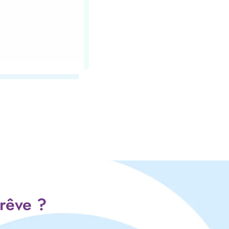
 rêve ?