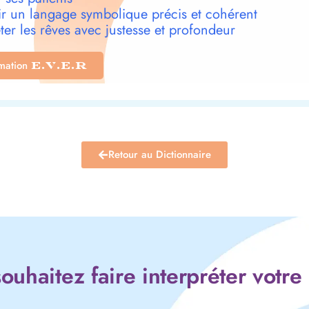
r un langage symbolique précis et cohérent
ter les rêves avec justesse et profondeur
rmation
E.V.E.R
Retour au Dictionnaire
ouhaitez faire interpréter votre