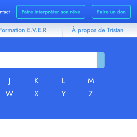
ntact
Faire interpréter son rêve
Faire un don
Formation E.V.E.R
À propos de Tristan
J
K
L
M
W
X
Y
Z