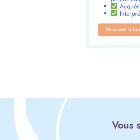
Acquéri
Interpré
Découvrir la fo
Vous s