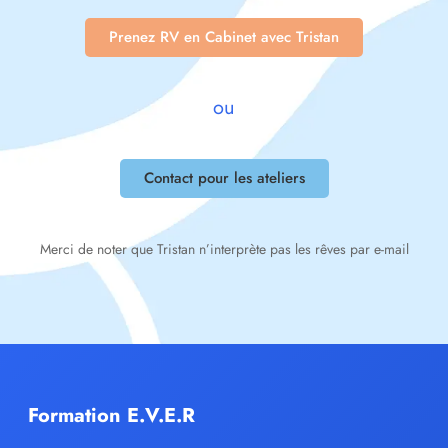
Prenez RV en Cabinet avec Tristan
ou
Contact pour les ateliers
Merci de noter que Tristan n’interprète pas les rêves par e-mail
Formation E.V.E.R