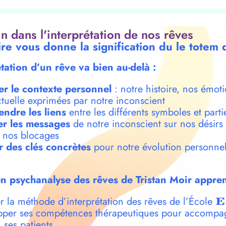
oin dans l'interprétation de nos rêves
ire vous donne la signification du le totem 
étation d’un rêve va bien au-delà :
er le contexte personnel
: notre histoire, nos émoti
ctuelle exprimées par notre inconscient
ndre les liens
entre les différents symboles et parti
r les messages
de notre inconscient sur nos désirs
t nos blocages
r des clés concrètes
pour notre évolution personnel
n psychanalyse des rêves de Tristan Moir appren
r la méthode d’interprétation des rêves de l’École
E
per ses compétences thérapeutiques pour accompa
 ses patients