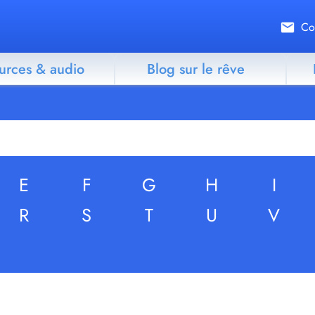
Co
urces & audio
Blog sur le rêve
E
F
G
H
I
R
S
T
U
V