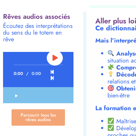
Rêves audios associés
Aller plus l
Écoutez des interprétations
Ce dictionna
du sens du le totem en
rêve
Mais l’interpr
Analys
situation a
Compre
Décode
0:00
/
0:00
relations e
Obteni
bien-être
La formation e
Parcourir tous les
rêves audios
Maîtrise
Dévelop
proches ou