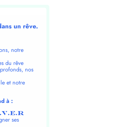
dans un rêve.
ons, notre
es du rêve
 profonds, nos
le et notre
d à :
.V.E.R
gner ses