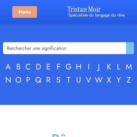
Tristan Moir
Menu
Spécialiste du langage du rêve
A
B
C
D
E
F
G
H
I
J
K
L
M
N
O
P
Q
R
S
T
U
V
W
X
Y
Z