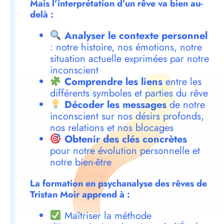
Mais l’interprétation d’un rêve va bien au-
delà :
Analyser le contexte personnel
: notre histoire, nos émotions, notre
situation actuelle exprimées par notre
inconscient
Comprendre les liens
entre les
différents symboles et parties du rêve
Décoder les messages
de notre
inconscient sur nos désirs profonds,
nos relations et nos blocages
Obtenir des clés concrètes
pour notre évolution personnelle et
notre bien-être
La formation en psychanalyse des rêves de
Tristan Moir apprend à :
Maîtriser la méthode