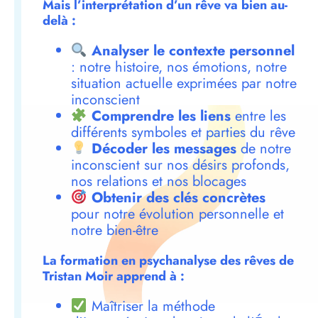
Mais l’interprétation d’un rêve va bien au-
delà :
Analyser le contexte personnel
: notre histoire, nos émotions, notre
situation actuelle exprimées par notre
inconscient
Comprendre les liens
entre les
différents symboles et parties du rêve
Décoder les messages
de notre
inconscient sur nos désirs profonds,
nos relations et nos blocages
Obtenir des clés concrètes
pour notre évolution personnelle et
notre bien-être
La formation en psychanalyse des rêves de
Tristan Moir apprend à :
Maîtriser la méthode