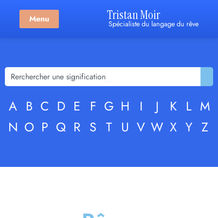
Tristan Moir
Menu
Spécialiste du langage du rêve
A
B
C
D
E
F
G
H
I
J
K
L
M
N
O
P
Q
R
S
T
U
V
W
X
Y
Z