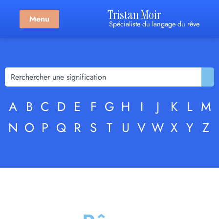
Tristan Moir
Menu
Spécialiste du langage du rêve
A
B
C
D
E
F
G
H
I
J
K
L
M
N
O
P
Q
R
S
T
U
V
W
X
Y
Z