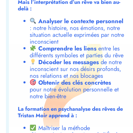
Mais l’interprétation d’un rêve va bien au-
delà :
Analyser le contexte personnel
: notre histoire, nos émotions, notre
situation actuelle exprimées par notre
inconscient
Comprendre les liens
entre les
différents symboles et parties du rêve
Décoder les messages
de notre
inconscient sur nos désirs profonds,
nos relations et nos blocages
Obtenir des clés concrètes
pour notre évolution personnelle et
notre bien-être
La formation en psychanalyse des rêves de
Tristan Moir apprend à :
Maîtriser la méthode