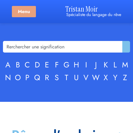
Tristan Moir
Menu
Spécialiste du langage du rêve
A
B
C
D
E
F
G
H
I
J
K
L
M
N
O
P
Q
R
S
T
U
V
W
X
Y
Z