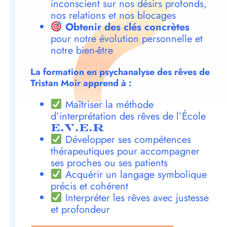
inconscient sur nos désirs profonds,
nos relations et nos blocages
Obtenir des clés concrètes
pour notre évolution personnelle et
notre bien-être
La formation en psychanalyse des rêves de
Tristan Moir apprend à :
Maîtriser la méthode
d’interprétation des rêves de l’École
E.V.E.R
Développer ses compétences
thérapeutiques pour accompagner
ses proches ou ses patients
Acquérir un langage symbolique
précis et cohérent
Interpréter les rêves avec justesse
et profondeur