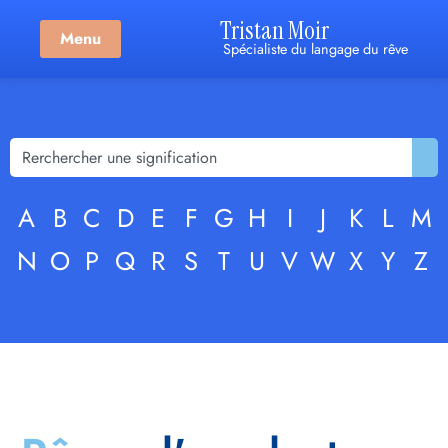
Tristan Moir
Menu
Spécialiste du langage du rêve
A
B
C
D
E
F
G
H
I
J
K
L
M
N
O
P
Q
R
S
T
U
V
W
X
Y
Z