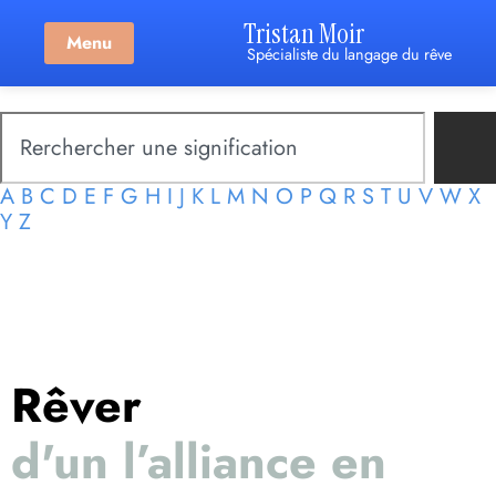
Tristan Moir
Menu
Spécialiste du langage du rêve
A
B
C
D
E
F
G
H
I
J
K
L
M
N
O
P
Q
R
S
T
U
V
W
X
Y
Z
Rêver
d'un l’alliance en