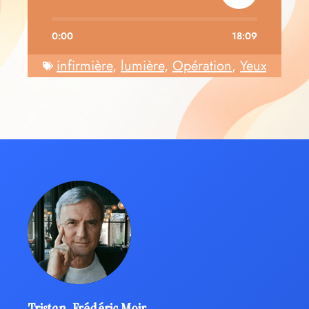
0:00
18:09
infirmière
,
lumière
,
Opération
,
Yeux
Tristan-Frédéric Moir