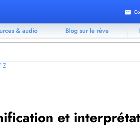
Co
urces & audio
Blog sur le rêve
Y
Z
nification et interpréta