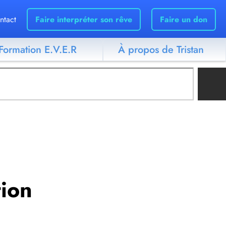
ntact
Faire interpréter son rêve
Faire un don
Formation E.V.E.R
À propos de Tristan
tion