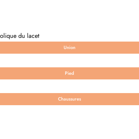
olique du lacet
Union
Pied
Chaussures