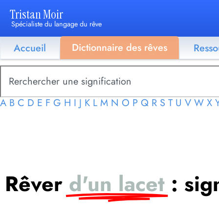
Tristan Moir
Spécialiste du langage du rêve
Dictionnaire des rêves
Accueil
Resso
A
B
C
D
E
F
G
H
I
J
K
L
M
N
O
P
Q
R
S
T
U
V
W
X
Rêver
d'un lacet
: sig