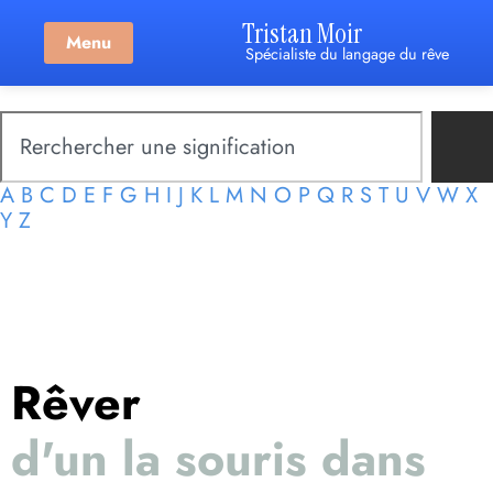
Tristan Moir
Menu
Spécialiste du langage du rêve
A
B
C
D
E
F
G
H
I
J
K
L
M
N
O
P
Q
R
S
T
U
V
W
X
Y
Z
Rêver
d'un la souris dans