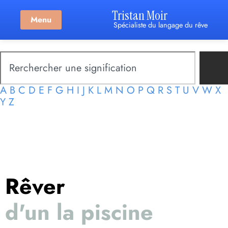
Tristan Moir
Menu
Spécialiste du langage du rêve
A
B
C
D
E
F
G
H
I
J
K
L
M
N
O
P
Q
R
S
T
U
V
W
X
Y
Z
Rêver
d'un la piscine