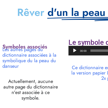
Rêver
d'un la peau
Le symbole d
Symboles associés
Lecteur
Les autres pages du
00:00
audio
dictionnaire associées à la
symbolique du la peau du
danseur
Ce dictionnaire e
la version papie
2x 
Actuellement, aucune
autre page du dictionnaire
n'est associée à ce
symbole.