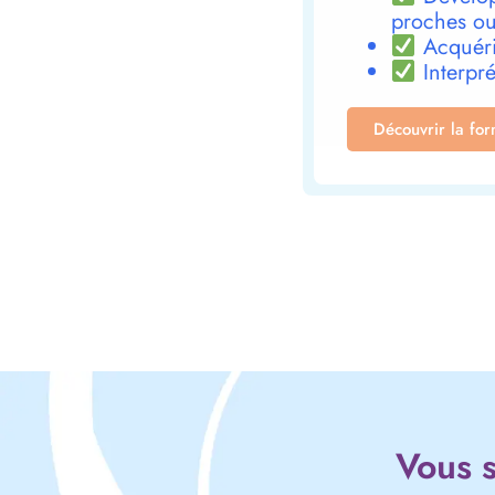
proches ou
Acquéri
Interpré
Découvrir la fo
Vous s