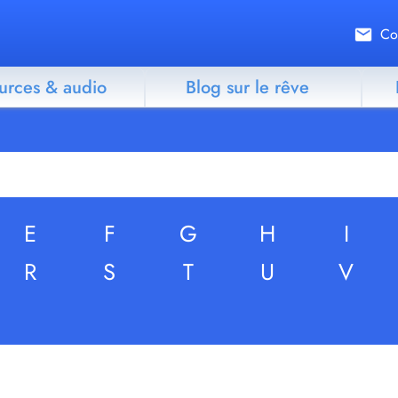
Co
urces & audio
Blog sur le rêve
E
F
G
H
I
R
S
T
U
V