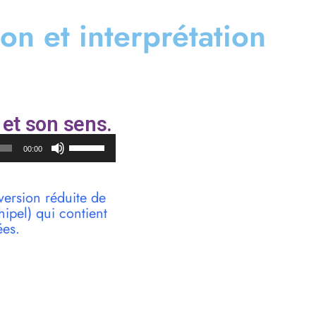
tion et interprétation
et son sens.
Utilisez
00:00
les
flèches
haut/bas
version réduite de
pour
pel) qui contient
augmenter
ées.
ou
diminuer
le
volume.