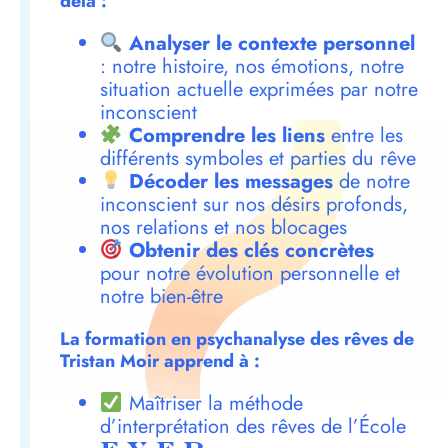
delà :
Analyser le contexte personnel
: notre histoire, nos émotions, notre
situation actuelle exprimées par notre
inconscient
Comprendre les liens
entre les
différents symboles et parties du rêve
Décoder les messages
de notre
inconscient sur nos désirs profonds,
nos relations et nos blocages
Obtenir des clés concrètes
pour notre évolution personnelle et
notre bien-être
La formation en psychanalyse des rêves de
Tristan Moir apprend à :
Maîtriser la méthode
d’interprétation des rêves de l’École