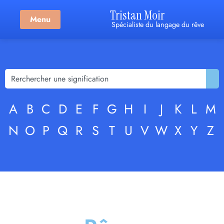
Tristan Moir
Menu
Spécialiste du langage du rêve
A
B
C
D
E
F
G
H
I
J
K
L
M
N
O
P
Q
R
S
T
U
V
W
X
Y
Z