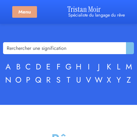
Tristan Moir
Menu
Spécialiste du langage du rêve
A
B
C
D
E
F
G
H
I
J
K
L
M
N
O
P
Q
R
S
T
U
V
W
X
Y
Z