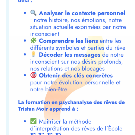
delà :
Analyser le contexte personnel
: notre histoire, nos émotions, notre
situation actuelle exprimées par notre
inconscient
Comprendre les liens
entre les
différents symboles et parties du rêve
Décoder les messages
de notre
inconscient sur nos désirs profonds,
nos relations et nos blocages
Obtenir des clés concrètes
pour notre évolution personnelle et
notre bien-être
La formation en psychanalyse des rêves de
Tristan Moir apprend à :
Maîtriser la méthode
d’interprétation des rêves de l’École