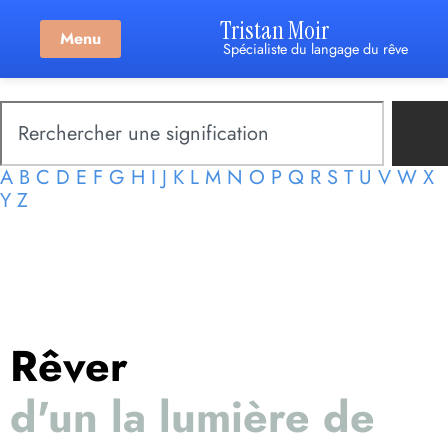
Tristan Moir
Menu
Spécialiste du langage du rêve
A
B
C
D
E
F
G
H
I
J
K
L
M
N
O
P
Q
R
S
T
U
V
W
X
Y
Z
Rêver
d'un la lumière de