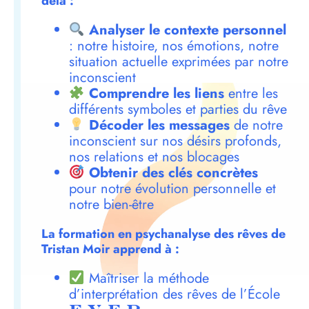
delà :
Analyser le contexte personnel
: notre histoire, nos émotions, notre
situation actuelle exprimées par notre
inconscient
Comprendre les liens
entre les
différents symboles et parties du rêve
Décoder les messages
de notre
inconscient sur nos désirs profonds,
nos relations et nos blocages
Obtenir des clés concrètes
pour notre évolution personnelle et
notre bien-être
La formation en psychanalyse des rêves de
Tristan Moir apprend à :
Maîtriser la méthode
d’interprétation des rêves de l’École