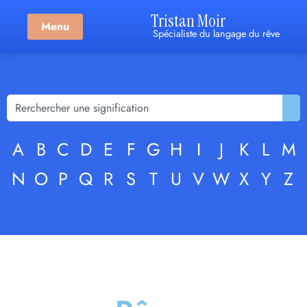
Tristan Moir
Menu
Spécialiste du langage du rêve
A
B
C
D
E
F
G
H
I
J
K
L
M
N
O
P
Q
R
S
T
U
V
W
X
Y
Z