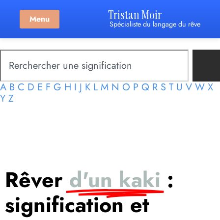
Tristan Moir
Menu
Spécialiste du langage du rêve
A
B
C
D
E
F
G
H
I
J
K
L
M
N
O
P
Q
R
S
T
U
V
W
X
Y
Z
Rêver
d'un kaki
:
signification et