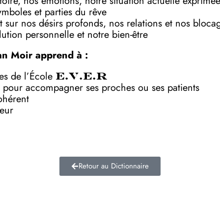
toire, nos émotions, notre situation actuelle exprimé
symboles et parties du rêve
 sur nos désirs profonds, nos relations et nos bloca
ution personnelle et notre bien-être
an Moir apprend à :
ves de l’École
E.V.E.R
 pour accompagner ses proches ou ses patients
ohérent
deur
Retour au Dictionnaire