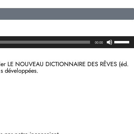
Utilisez
00:00
les
flèches
haut/b
on papier LE NOUVEAU DICTIONNAIRE DES RÊVES (éd.
pour
lus développées.
augmen
ou
diminue
le
volume