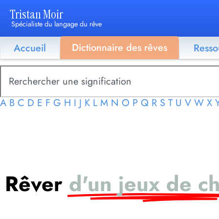
Tristan Moir
Spécialiste du langage du rêve
Dictionnaire des rêves
Accueil
Resso
A
B
C
D
E
F
G
H
I
J
K
L
M
N
O
P
Q
R
S
T
U
V
W
X
Rêver
d'un jeux de ch