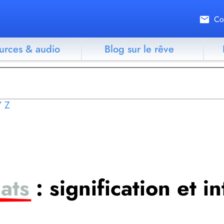
Co
urces & audio
Blog sur le rêve
Y
Z
ats
: signification et i