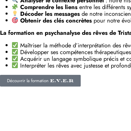
Analyser le contexte personnel
: notre his
Comprendre les liens
entre les différents 
Décoder les messages
de notre inconscient
Obtenir des clés concrètes
pour notre évol
La formation en psychanalyse des rêves de Trist
Maîtriser la méthode d’interprétation des rê
Développer ses compétences thérapeutiques
Acquérir un langage symbolique précis et c
Interpréter les rêves avec justesse et profon
Découvrir la formation
E.V.E.R