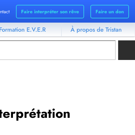
ntact
Faire interpréter son rêve
Faire un don
Formation E.V.E.R
À propos de Tristan
nterprétation