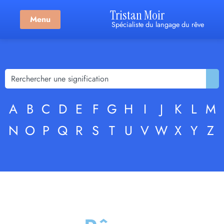
Tristan Moir
Menu
Spécialiste du langage du rêve
A
B
C
D
E
F
G
H
I
J
K
L
M
N
O
P
Q
R
S
T
U
V
W
X
Y
Z