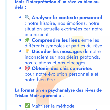
Mais l’interprétation d’un rêve va bien au-
delà :
Analyser le contexte personnel
: notre histoire, nos émotions, notre
situation actuelle exprimées par notre
inconscient
Comprendre les liens
entre les
différents symboles et parties du rêve
Décoder les messages
de notre
inconscient sur nos désirs profonds,
nos relations et nos blocages
Obtenir des clés concrètes
pour notre évolution personnelle et
notre bien-être
La formation en psychanalyse des rêves de
Tristan Moir apprend à :
Maîtriser la méthode