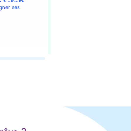
.V.E.R
gner ses