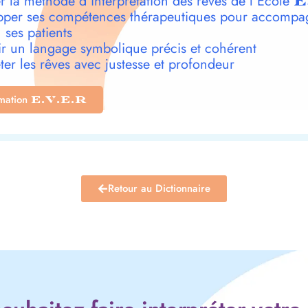
r la méthode d’interprétation des rêves de l’École
E
per ses compétences thérapeutiques pour accompa
 ses patients
r un langage symbolique précis et cohérent
ter les rêves avec justesse et profondeur
rmation
E.V.E.R
Retour au Dictionnaire