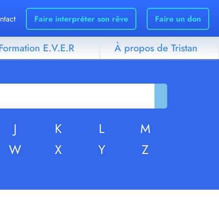
ntact
Faire interpréter son rêve
Faire un don
Formation E.V.E.R
À propos de Tristan
J
K
L
M
W
X
Y
Z