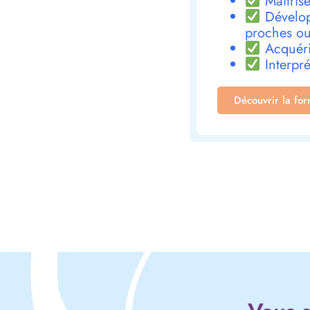
Maîtrise
Dévelop
proches ou
Acquéri
Interpré
Découvrir la fo