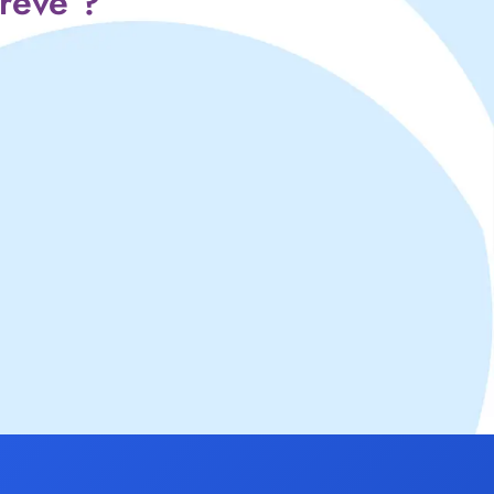
 rêve ?