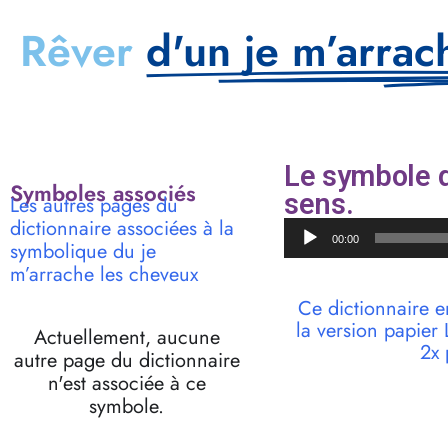
Rêver
d'un je m’arrac
Le symbole d
Symboles associés
sens.
Les autres pages du
dictionnaire associées à la
Lecteur
00:00
symbolique du je
audio
m’arrache les cheveux
Ce dictionnaire e
la version papie
Actuellement, aucune
2x 
autre page du dictionnaire
n'est associée à ce
symbole.