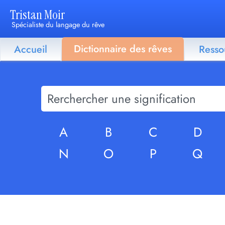
Tristan Moir
Spécialiste du langage du rêve
Dictionnaire des rêves
Accueil
Resso
A
B
C
D
N
O
P
Q