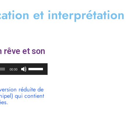
cation et interprétation
 rêve et son
Utilisez
00:00
les
flèches
haut/bas
version réduite de
pour
pel) qui contient
augmenter
ées.
ou
diminuer
le
volume.