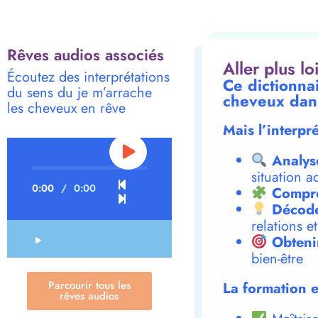
Rêves audios associés
Aller plus l
Écoutez des interprétations
Ce dictionnai
du sens du je m’arrache
cheveux dan
les cheveux en rêve
Mais l’interpr
Analys
situation a
0:00
/
0:00
Compre
Décode
relations e
Obteni
bien-être
Parcourir tous les
La formation e
rêves audios