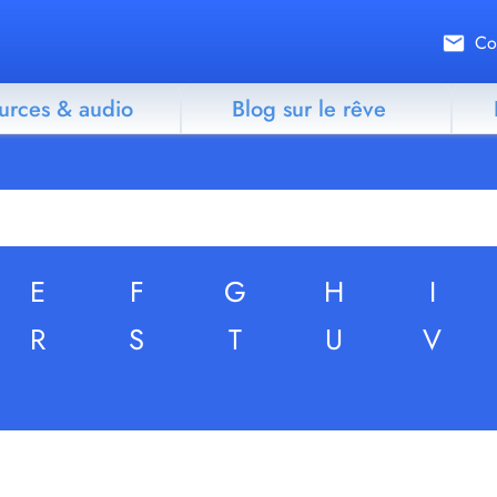
Co
urces & audio
Blog sur le rêve
E
F
G
H
I
R
S
T
U
V