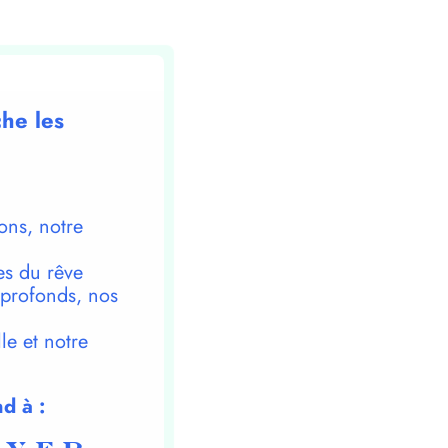
che les
ons, notre
es du rêve
 profonds, nos
le et notre
d à :