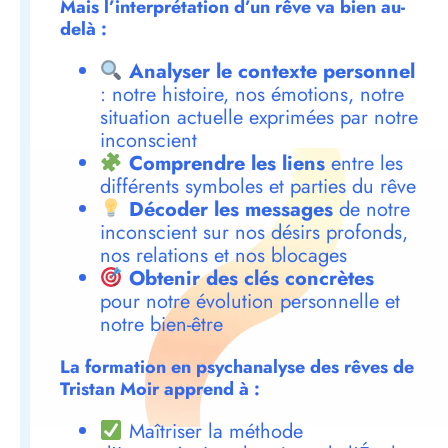
Mais l’interprétation d’un rêve va bien au-
delà :
Analyser le contexte personnel
: notre histoire, nos émotions, notre
situation actuelle exprimées par notre
inconscient
Comprendre les liens
entre les
différents symboles et parties du rêve
Décoder les messages
de notre
inconscient sur nos désirs profonds,
nos relations et nos blocages
Obtenir des clés concrètes
pour notre évolution personnelle et
notre bien-être
La formation en psychanalyse des rêves de
Tristan Moir apprend à :
Maîtriser la méthode