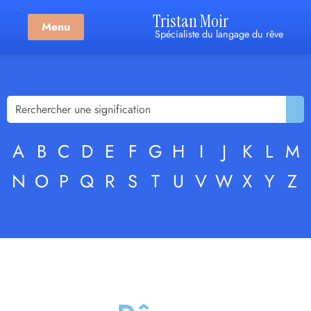
Tristan Moir
Menu
Spécialiste du langage du rêve
A
B
C
D
E
F
G
H
I
J
K
L
M
N
O
P
Q
R
S
T
U
V
W
X
Y
Z