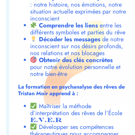
: notre histoire, nos émotions, notre
situation actuelle exprimées par notre
inconscient
Comprendre les liens
entre les
différents symboles et parties du rêve
Décoder les messages
de notre
inconscient sur nos désirs profonds,
nos relations et nos blocages
Obtenir des clés concrètes
pour notre évolution personnelle et
notre bien-être
La formation en psychanalyse des rêves de
Tristan Moir apprend à :
Maîtriser la méthode
d’interprétation des rêves de l’École
E.V.E.R
Développer ses compétences
thérapeutiques pour accompagner