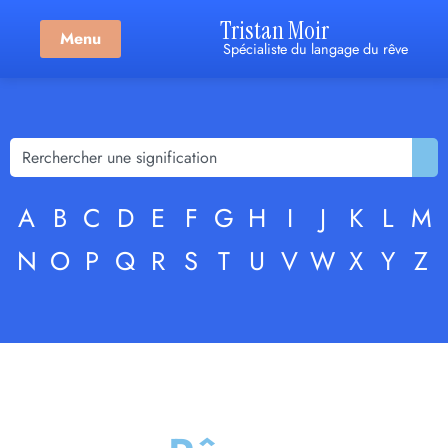
Tristan Moir
Menu
Spécialiste du langage du rêve
A
B
C
D
E
F
G
H
I
J
K
L
M
N
O
P
Q
R
S
T
U
V
W
X
Y
Z