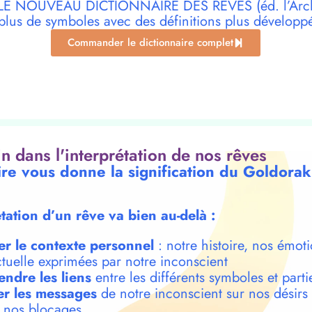
r LE NOUVEAU DICTIONNAIRE DES RÊVES (éd. l’Archi
plus de symboles avec des définitions plus développ
Commander le dictionnaire complet
oin dans l'interprétation de nos rêves
ire vous donne la signification du Goldora
étation d’un rêve va bien au-delà :
er le contexte personnel
: notre histoire, nos émoti
ctuelle exprimées par notre inconscient
ndre les liens
entre les différents symboles et parti
r les messages
de notre inconscient sur nos désirs
t nos blocages