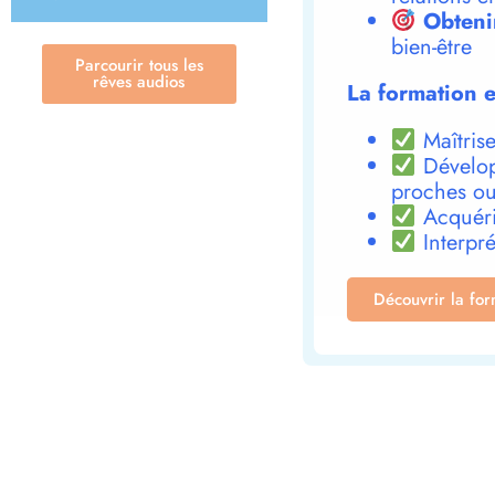
Obteni
bien-être
Parcourir tous les
rêves audios
La formation e
Maîtrise
Dévelop
proches ou
Acquéri
Interpré
Découvrir la fo