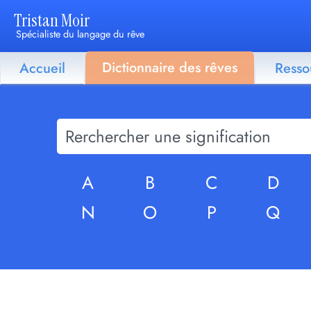
Tristan Moir
Spécialiste du langage du rêve
Dictionnaire des rêves
Accueil
Resso
A
B
C
D
N
O
P
Q