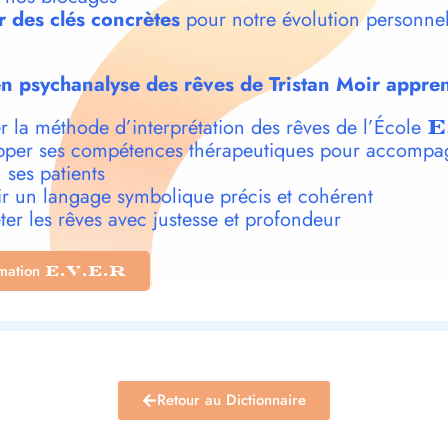
r des clés concrètes
pour notre évolution personnel
n psychanalyse des rêves de Tristan Moir appren
r la méthode d’interprétation des rêves de l’École
E
per ses compétences thérapeutiques pour accompa
 ses patients
r un langage symbolique précis et cohérent
ter les rêves avec justesse et profondeur
rmation
E.V.E.R
Retour au Dictionnaire