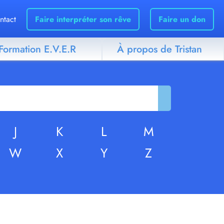
ntact
Faire interpréter son rêve
Faire un don
Formation E.V.E.R
À propos de Tristan
J
K
L
M
W
X
Y
Z