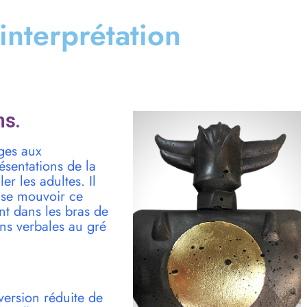
 interprétation
ns.
ges aux
sentations de la
r les adultes. Il
e se mouvoir ce
ant dans les bras de
ns verbales au gré
version réduite de