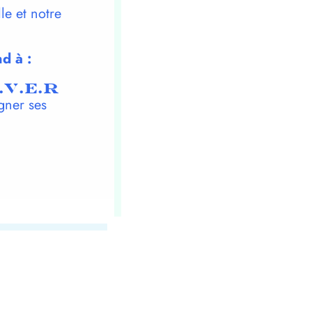
le et notre
d à :
.V.E.R
gner ses