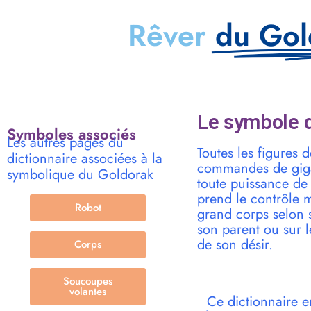
Rêver
du Gol
Le symbole d
Symboles associés
Les autres pages du
Toutes les figures
dictionnaire associées à la
commandes de gigan
symbolique du Goldorak
toute puissance de 
prend le contrôle m
Robot
grand corps selon s
son parent ou sur 
de son désir.
Corps
Soucoupes
volantes
Ce dictionnaire e