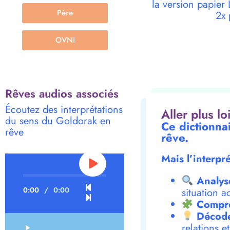
la version papie
Père
2x 
OVNI
Rêves audios associés
Écoutez des interprétations
Aller plus l
du sens du Goldorak en
Ce dictionna
rêve
rêve.
Mais l’interpr
Analys
0:00
/
0:00
situation a
Compre
Décode
relations e