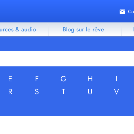
Co
urces & audio
Blog sur le rêve
E
F
G
H
I
R
S
T
U
V