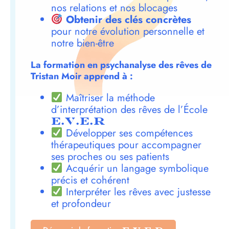
nos relations et nos blocages
Obtenir des clés concrètes
pour notre évolution personnelle et
notre bien-être
La formation en psychanalyse des rêves de
Tristan Moir apprend à :
Maîtriser la méthode
d’interprétation des rêves de l’École
E.V.E.R
Développer ses compétences
thérapeutiques pour accompagner
ses proches ou ses patients
Acquérir un langage symbolique
précis et cohérent
Interpréter les rêves avec justesse
et profondeur