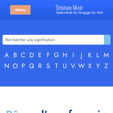
Tristan Moir
Menu
Spécialiste du langage du rêve
A
B
C
D
E
F
G
H
I
J
K
L
M
N
O
P
Q
R
S
T
U
V
W
X
Y
Z