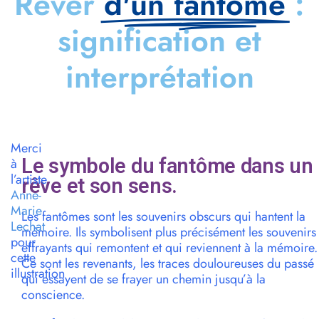
Rêver
d'un fantôme
:
signification et
interprétation
Merci
Le symbole du fantôme dans un
à
l’artiste
rêve et son sens.
Anne-
Marie
Les fantômes sont les souvenirs obscurs qui hantent la
Lechat
mémoire. Ils symbolisent plus précisément les souvenirs
pour
effrayants qui remontent et qui reviennent à la mémoire.
cette
Ce sont les revenants, les traces douloureuses du passé
illustration
qui essayent de se frayer un chemin jusqu’à la
conscience.