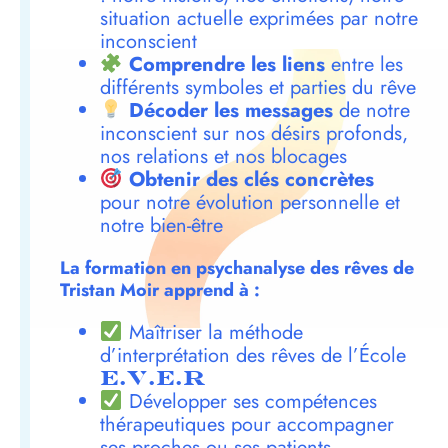
situation actuelle exprimées par notre
inconscient
Comprendre les liens
entre les
différents symboles et parties du rêve
Décoder les messages
de notre
inconscient sur nos désirs profonds,
nos relations et nos blocages
Obtenir des clés concrètes
pour notre évolution personnelle et
notre bien-être
La formation en psychanalyse des rêves de
Tristan Moir apprend à :
Maîtriser la méthode
d’interprétation des rêves de l’École
E.V.E.R
Développer ses compétences
thérapeutiques pour accompagner
ses proches ou ses patients