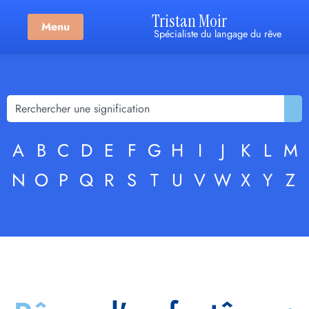
Tristan Moir
Menu
Spécialiste du langage du rêve
A
B
C
D
E
F
G
H
I
J
K
L
M
N
O
P
Q
R
S
T
U
V
W
X
Y
Z