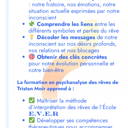
: notre histoire, nos émotions, notre
situation actuelle exprimées par notre
inconscient
Comprendre les liens
entre les
différents symboles et parties du rêve
Décoder les messages
de notre
inconscient sur nos désirs profonds,
nos relations et nos blocages
Obtenir des clés concrètes
pour notre évolution personnelle et
notre bien-être
La formation en psychanalyse des rêves de
Tristan Moir apprend à :
Maîtriser la méthode
d’interprétation des rêves de l’École
E.V.E.R
Développer ses compétences
thérapeutiques pour accompagner