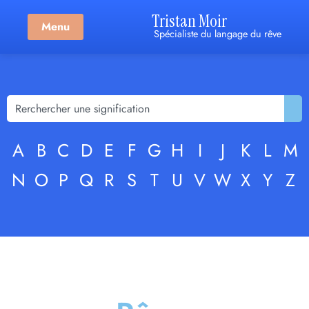
Tristan Moir
Menu
Spécialiste du langage du rêve
A
B
C
D
E
F
G
H
I
J
K
L
M
N
O
P
Q
R
S
T
U
V
W
X
Y
Z