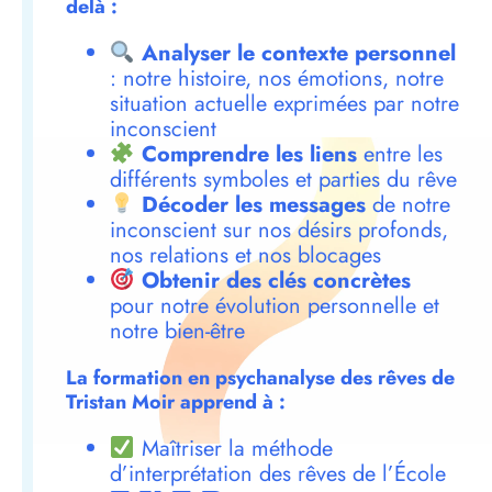
delà :
Analyser le contexte personnel
: notre histoire, nos émotions, notre
situation actuelle exprimées par notre
inconscient
Comprendre les liens
entre les
différents symboles et parties du rêve
Décoder les messages
de notre
inconscient sur nos désirs profonds,
nos relations et nos blocages
Obtenir des clés concrètes
pour notre évolution personnelle et
notre bien-être
La formation en psychanalyse des rêves de
Tristan Moir apprend à :
Maîtriser la méthode
d’interprétation des rêves de l’École