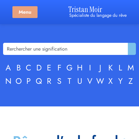
Tristan Moir
Menu
Spécialiste du langage du rêve
A
B
C
D
E
F
G
H
I
J
K
L
M
N
O
P
Q
R
S
T
U
V
W
X
Y
Z