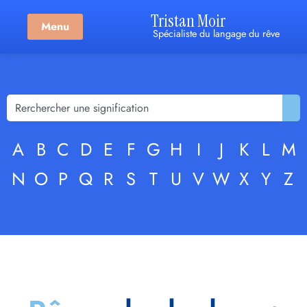
Tristan Moir
Menu
Spécialiste du langage du rêve
A
B
C
D
E
F
G
H
I
J
K
L
M
N
O
P
Q
R
S
T
U
V
W
X
Y
Z