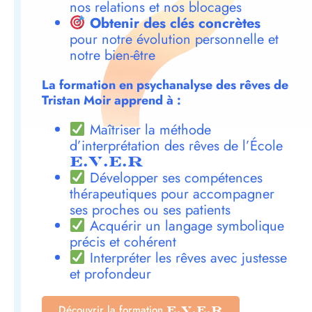
nos relations et nos blocages
Obtenir des clés concrètes
pour notre évolution personnelle et
notre bien-être
La formation en psychanalyse des rêves de
Tristan Moir apprend à :
Maîtriser la méthode
d’interprétation des rêves de l’École
E.V.E.R
Développer ses compétences
thérapeutiques pour accompagner
ses proches ou ses patients
Acquérir un langage symbolique
précis et cohérent
Interpréter les rêves avec justesse
et profondeur
Découvrir la formation
E.V.E.R