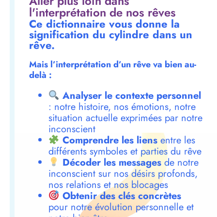
Aller plus loin dans
l'interprétation de nos rêves
Ce dictionnaire vous donne la
signification du cylindre dans un
rêve.
Mais l’interprétation d’un rêve va bien au-
delà :
Analyser le contexte personnel
: notre histoire, nos émotions, notre
situation actuelle exprimées par notre
inconscient
Comprendre les liens
entre les
différents symboles et parties du rêve
Décoder les messages
de notre
inconscient sur nos désirs profonds,
nos relations et nos blocages
Obtenir des clés concrètes
pour notre évolution personnelle et