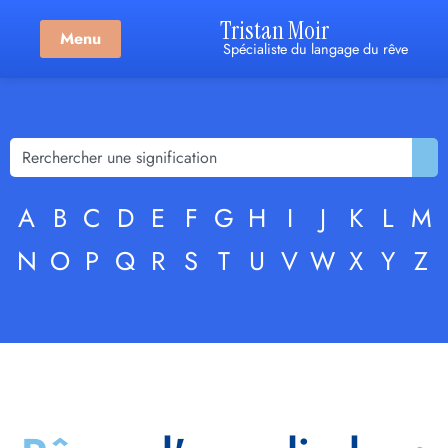
Tristan Moir
Menu
Spécialiste du langage du rêve
A
B
C
D
E
F
G
H
I
J
K
L
M
N
O
P
Q
R
S
T
U
V
W
X
Y
Z