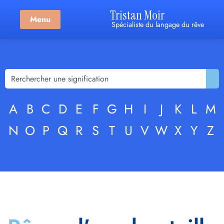
Tristan Moir
Menu
Spécialiste du langage du rêve
A
B
C
D
E
F
G
H
I
J
K
L
M
N
O
P
Q
R
S
T
U
V
W
X
Y
Z