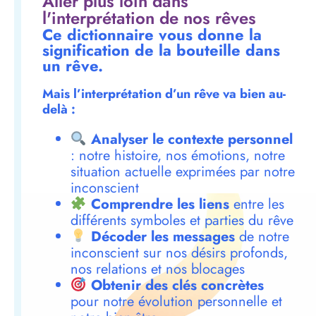
Aller plus loin dans
l'interprétation de nos rêves
Ce dictionnaire vous donne la
signification de la bouteille dans
un rêve.
Mais l’interprétation d’un rêve va bien au-
delà :
Analyser le contexte personnel
: notre histoire, nos émotions, notre
situation actuelle exprimées par notre
inconscient
Comprendre les liens
entre les
différents symboles et parties du rêve
Décoder les messages
de notre
inconscient sur nos désirs profonds,
nos relations et nos blocages
Obtenir des clés concrètes
pour notre évolution personnelle et