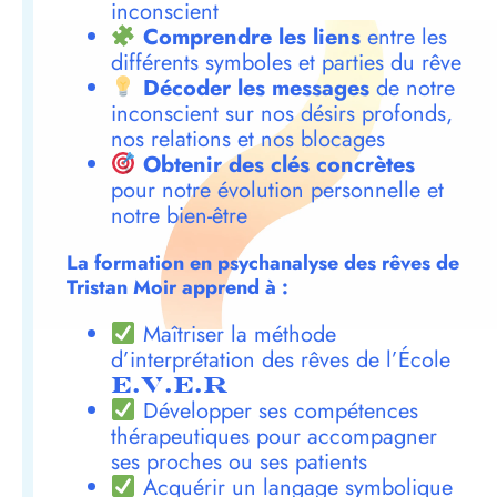
inconscient
Comprendre les liens
entre les
différents symboles et parties du rêve
Décoder les messages
de notre
inconscient sur nos désirs profonds,
nos relations et nos blocages
Obtenir des clés concrètes
pour notre évolution personnelle et
notre bien-être
La formation en psychanalyse des rêves de
Tristan Moir apprend à :
Maîtriser la méthode
d’interprétation des rêves de l’École
E.V.E.R
Développer ses compétences
thérapeutiques pour accompagner
ses proches ou ses patients
Acquérir un langage symbolique