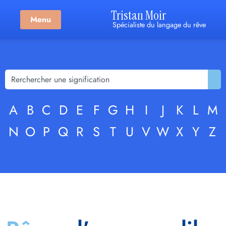
Tristan Moir
Menu
Spécialiste du langage du rêve
A
B
C
D
E
F
G
H
I
J
K
L
M
N
O
P
Q
R
S
T
U
V
W
X
Y
Z