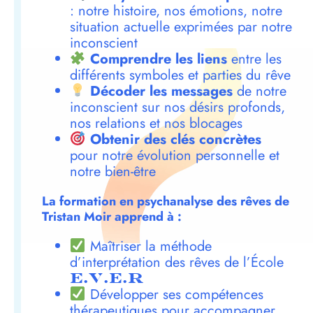
: notre histoire, nos émotions, notre
situation actuelle exprimées par notre
inconscient
Comprendre les liens
entre les
différents symboles et parties du rêve
Décoder les messages
de notre
inconscient sur nos désirs profonds,
nos relations et nos blocages
Obtenir des clés concrètes
pour notre évolution personnelle et
notre bien-être
La formation en psychanalyse des rêves de
Tristan Moir apprend à :
Maîtriser la méthode
d’interprétation des rêves de l’École
E.V.E.R
Développer ses compétences
thérapeutiques pour accompagner