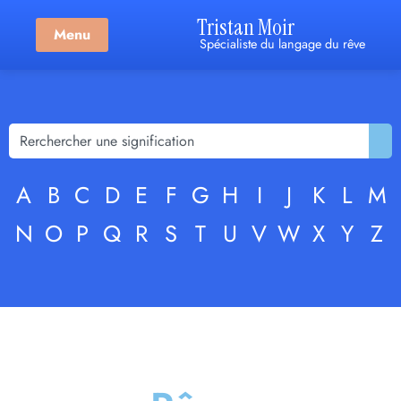
Tristan Moir
Menu
Spécialiste du langage du rêve
A
B
C
D
E
F
G
H
I
J
K
L
M
N
O
P
Q
R
S
T
U
V
W
X
Y
Z