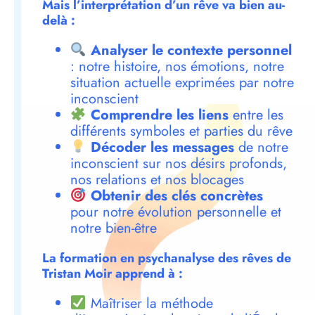
Mais l’interprétation d’un rêve va bien au-
delà :
Analyser le contexte personnel
: notre histoire, nos émotions, notre
situation actuelle exprimées par notre
inconscient
Comprendre les liens
entre les
différents symboles et parties du rêve
Décoder les messages
de notre
inconscient sur nos désirs profonds,
nos relations et nos blocages
Obtenir des clés concrètes
pour notre évolution personnelle et
notre bien-être
La formation en psychanalyse des rêves de
Tristan Moir apprend à :
Maîtriser la méthode