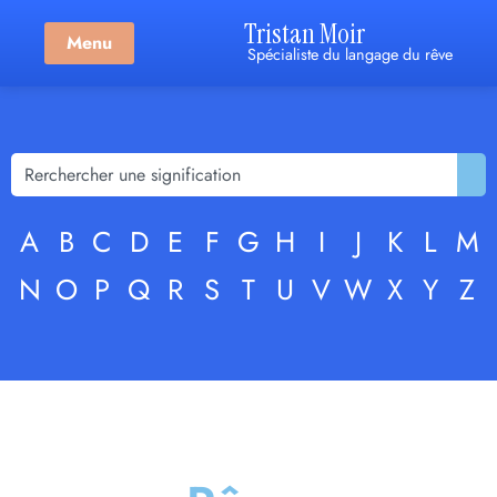
Tristan Moir
Menu
Spécialiste du langage du rêve
A
B
C
D
E
F
G
H
I
J
K
L
M
N
O
P
Q
R
S
T
U
V
W
X
Y
Z