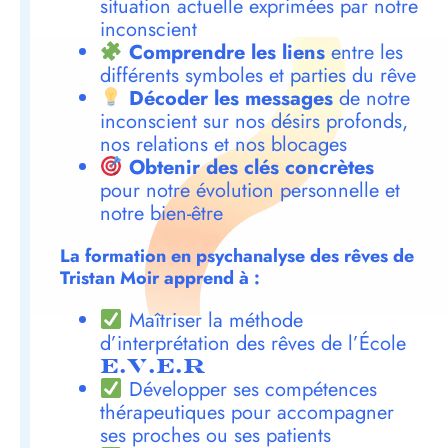
situation actuelle exprimées par notre
inconscient
Comprendre les liens
entre les
différents symboles et parties du rêve
Décoder les messages
de notre
inconscient sur nos désirs profonds,
nos relations et nos blocages
Obtenir des clés concrètes
pour notre évolution personnelle et
notre bien-être
La formation en psychanalyse des rêves de
Tristan Moir apprend à :
Maîtriser la méthode
d’interprétation des rêves de l’École
E.V.E.R
Développer ses compétences
thérapeutiques pour accompagner
ses proches ou ses patients