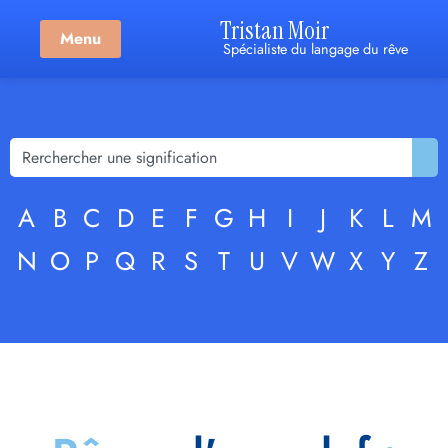
Tristan Moir
Menu
Spécialiste du langage du rêve
A
B
C
D
E
F
G
H
I
J
K
L
M
N
O
P
Q
R
S
T
U
V
W
X
Y
Z