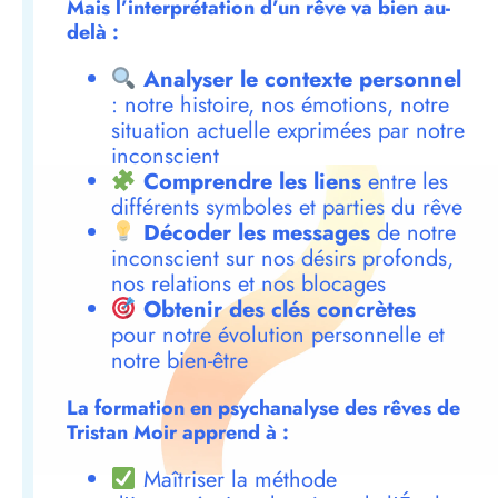
Mais l’interprétation d’un rêve va bien au-
delà :
Analyser le contexte personnel
: notre histoire, nos émotions, notre
situation actuelle exprimées par notre
inconscient
Comprendre les liens
entre les
différents symboles et parties du rêve
Décoder les messages
de notre
inconscient sur nos désirs profonds,
nos relations et nos blocages
Obtenir des clés concrètes
pour notre évolution personnelle et
notre bien-être
La formation en psychanalyse des rêves de
Tristan Moir apprend à :
Maîtriser la méthode