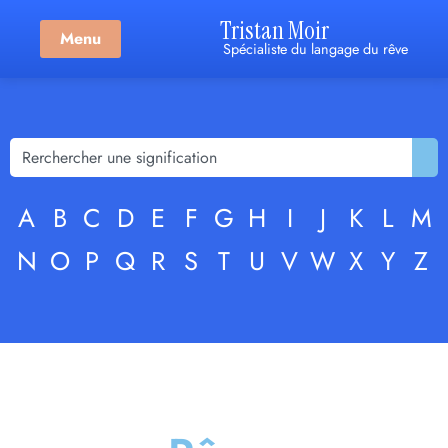
Tristan Moir
Menu
Spécialiste du langage du rêve
A
B
C
D
E
F
G
H
I
J
K
L
M
N
O
P
Q
R
S
T
U
V
W
X
Y
Z