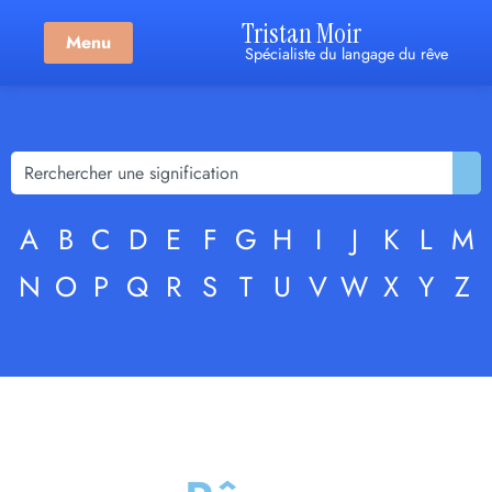
Tristan Moir
Menu
Spécialiste du langage du rêve
A
B
C
D
E
F
G
H
I
J
K
L
M
N
O
P
Q
R
S
T
U
V
W
X
Y
Z