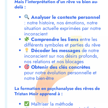
Mais l’interprétation d’un rêve va bien au-
delà :
Analyser le contexte personnel
: notre histoire, nos émotions, notre
situation actuelle exprimées par notre
inconscient
Comprendre les liens
entre les
différents symboles et parties du rêve
Décoder les messages
de notre
inconscient sur nos désirs profonds,
nos relations et nos blocages
Obtenir des clés concrètes
pour notre évolution personnelle et
notre bien-être
La formation en psychanalyse des rêves de
Tristan Moir apprend à :
Maîtriser la méthode