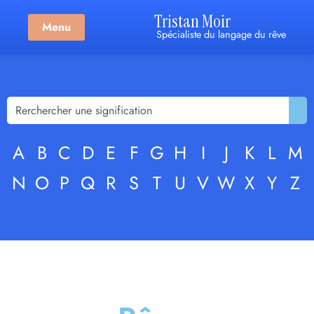
Tristan Moir
Menu
Spécialiste du langage du rêve
A
B
C
D
E
F
G
H
I
J
K
L
M
N
O
P
Q
R
S
T
U
V
W
X
Y
Z