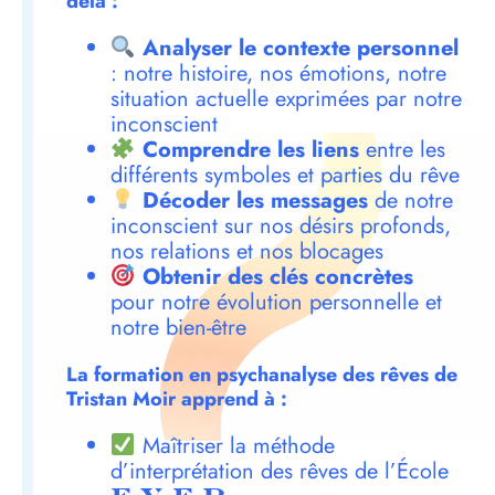
delà :
Analyser le contexte personnel
: notre histoire, nos émotions, notre
situation actuelle exprimées par notre
inconscient
Comprendre les liens
entre les
différents symboles et parties du rêve
Décoder les messages
de notre
inconscient sur nos désirs profonds,
nos relations et nos blocages
Obtenir des clés concrètes
pour notre évolution personnelle et
notre bien-être
La formation en psychanalyse des rêves de
Tristan Moir apprend à :
Maîtriser la méthode
d’interprétation des rêves de l’École