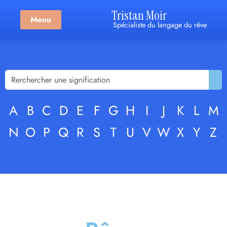
Tristan Moir
Menu
Spécialiste du langage du rêve
A
B
C
D
E
F
G
H
I
J
K
L
M
N
O
P
Q
R
S
T
U
V
W
X
Y
Z