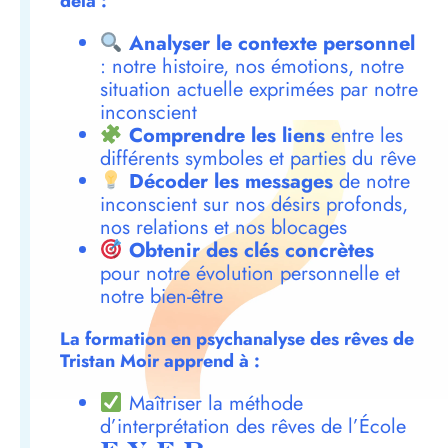
delà :
Analyser le contexte personnel
: notre histoire, nos émotions, notre
situation actuelle exprimées par notre
inconscient
Comprendre les liens
entre les
différents symboles et parties du rêve
Décoder les messages
de notre
inconscient sur nos désirs profonds,
nos relations et nos blocages
Obtenir des clés concrètes
pour notre évolution personnelle et
notre bien-être
La formation en psychanalyse des rêves de
Tristan Moir apprend à :
Maîtriser la méthode
d’interprétation des rêves de l’École