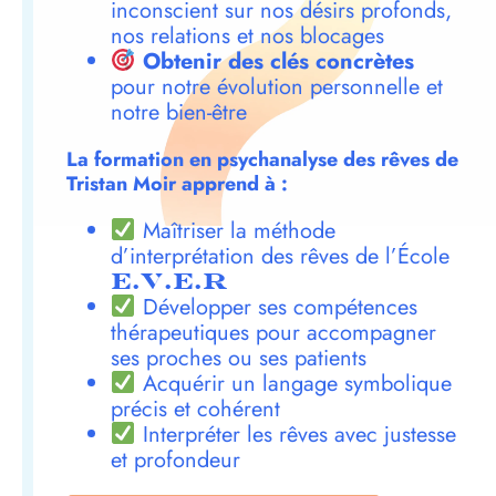
inconscient sur nos désirs profonds,
nos relations et nos blocages
Obtenir des clés concrètes
pour notre évolution personnelle et
notre bien-être
La formation en psychanalyse des rêves de
Tristan Moir apprend à :
Maîtriser la méthode
d’interprétation des rêves de l’École
E.V.E.R
Développer ses compétences
thérapeutiques pour accompagner
ses proches ou ses patients
Acquérir un langage symbolique
précis et cohérent
Interpréter les rêves avec justesse
et profondeur