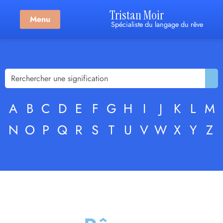
Tristan Moir
Menu
Spécialiste du langage du rêve
A
B
C
D
E
F
G
H
I
J
K
L
M
N
O
P
Q
R
S
T
U
V
W
X
Y
Z