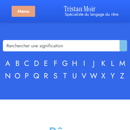
Tristan Moir
Menu
Spécialiste du langage du rêve
A
B
C
D
E
F
G
H
I
J
K
L
M
N
O
P
Q
R
S
T
U
V
W
X
Y
Z