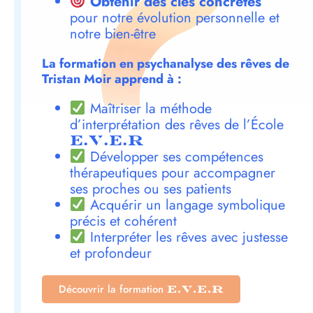
Obtenir des clés concrètes
pour notre évolution personnelle et
notre bien-être
La formation en psychanalyse des rêves de
Tristan Moir apprend à :
Maîtriser la méthode
d’interprétation des rêves de l’École
E.V.E.R
Développer ses compétences
thérapeutiques pour accompagner
ses proches ou ses patients
Acquérir un langage symbolique
précis et cohérent
Interpréter les rêves avec justesse
et profondeur
Découvrir la formation
E.V.E.R