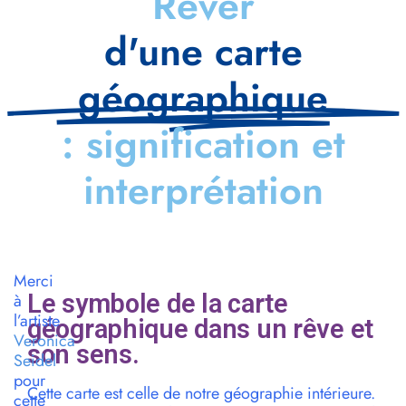
Rêver
d'une carte
géographique
: signification et
interprétation
Merci
Le symbole de la carte
à
l’artiste
géographique dans un rêve et
Veronica
son sens.
Seidel
pour
Cette carte est celle de notre géographie intérieure.
cette