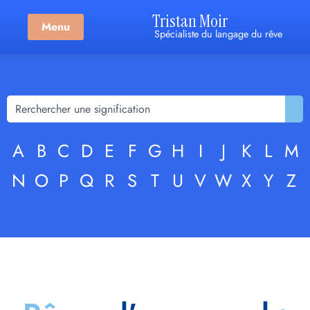
Tristan Moir
Menu
Spécialiste du langage du rêve
A
B
C
D
E
F
G
H
I
J
K
L
M
N
O
P
Q
R
S
T
U
V
W
X
Y
Z