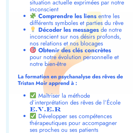
situation actuelle exprimées par notre
inconscient
Comprendre les liens
entre les
différents symboles et parties du rêve
Décoder les messages
de notre
inconscient sur nos désirs profonds,
nos relations et nos blocages
Obtenir des clés concrètes
pour notre évolution personnelle et
notre bien-être
La formation en psychanalyse des rêves de
Tristan Moir apprend à :
Maîtriser la méthode
d’interprétation des rêves de l’École
E.V.E.R
Développer ses compétences
thérapeutiques pour accompagner
ses proches ou ses patients