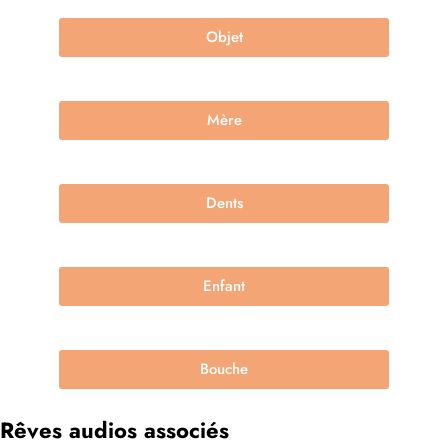
Objet
Mère
Dents
Enfant
Bouche
Rêves audios associés