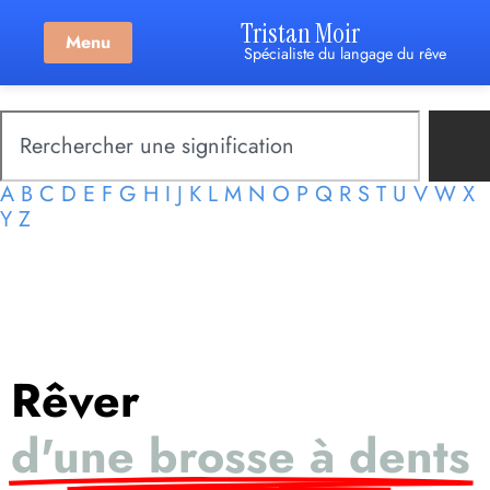
Tristan Moir
Menu
Spécialiste du langage du rêve
A
B
C
D
E
F
G
H
I
J
K
L
M
N
O
P
Q
R
S
T
U
V
W
X
Y
Z
Rêver
d'une brosse à dents