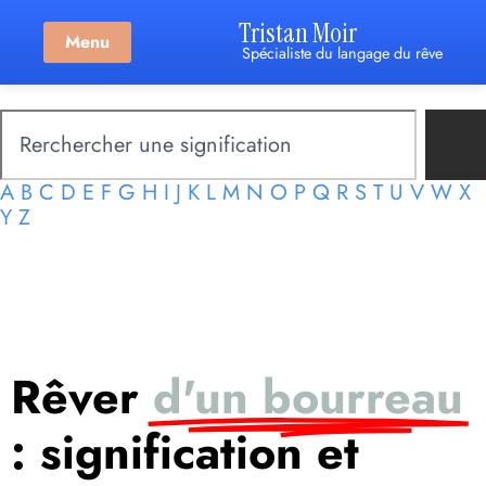
Tristan Moir
Menu
Spécialiste du langage du rêve
A
B
C
D
E
F
G
H
I
J
K
L
M
N
O
P
Q
R
S
T
U
V
W
X
Y
Z
Rêver
d'un bourreau
: signification et