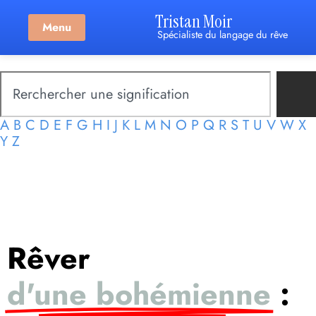
Tristan Moir
Menu
Spécialiste du langage du rêve
A
B
C
D
E
F
G
H
I
J
K
L
M
N
O
P
Q
R
S
T
U
V
W
X
Y
Z
Rêver
d'une bohémienne
: